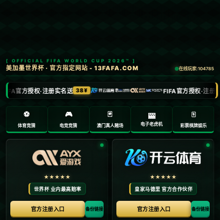
主题文件完整性缓存已过期或无效，需要重新检测。
NEWS
新闻中心
分类
张本美和在联赛的决赛夺冠，在国际赛场也是
排名最高的一对双打组合.
2026-08-07