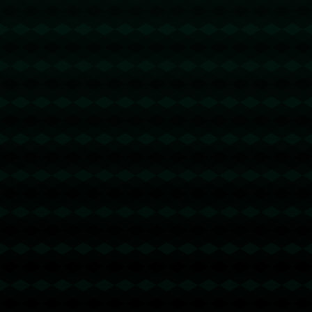
张本美和的成功是**个人能力与团队协作**的完美结合。在联赛决
赛和国际赛场上的辉煌成就，不仅仅是技巧的较量，更是精神和智
慧的对抗。期待未来，她能继续在乒乓球的世界中创造更多的奇
迹。