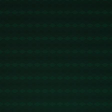
张本美和与搭档的双打组合不仅展现了顶尖的水平，也成为了大家