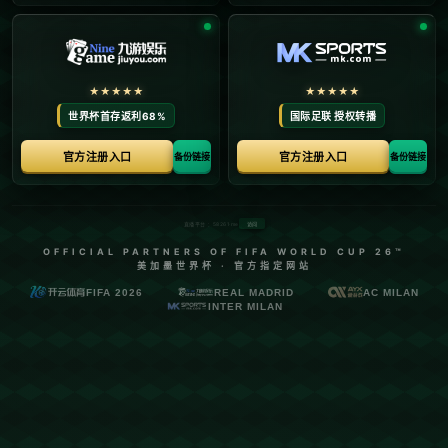
**张本美和在联赛的决赛夺冠，在国际赛场也是排名最高的一对双
打组合**
近年来，乒乓球运动在国际赛场上涌现出许多优秀的选手，而张本
美和无疑是其中的佼佼者。在最近的联赛决赛中，张本美和凭借出
色的表现，成功夺冠。这不仅是对她个人实力的证明，也将她在国
际双打赛场上与搭档组成的组合送上了最高排名的宝座。接下来，
我们将深入探讨这一现象及背后形成的原因。
**张本美和的崛起**
张本美和，这位年轻的乒乓球选手，用自己的汗水和努力在**乒乓
球界**留下了浓墨重彩的一笔。近年来，她在国内外的比赛中频频
斩获佳绩，其技术水平及心理素质得到了广泛认可。张本美和的成
功不仅在于她过人的技巧和稳定的心态，更在于她对比赛的热爱和
坚持不懈的努力。
**联赛决赛的高光时刻**
在最近的联赛决赛中，张本美和以**出色的战术运用和敏捷的反应
能力**，把握住了每一次进攻机会，稳扎稳打，最终以总比分的优
势夺得桂冠。这一胜利不仅让她个人声名鹊起，也为她与搭档在国
际赛场上的表现奠定了坚实的基础。
**国际赛场的双打组合**