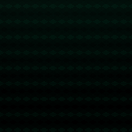
正确的决策**。米德尔顿深知精神状态与比赛成绩直接关联，因此
他投入大量时间来进行自我调节。
**自我激励和团队精神是关键**
自信来源于自知，同时也是团队精神的体现。米德尔顿不仅关心个
人表现在比赛中的发挥，也高度重视与队友间的协作。他常常与队
友在比赛之余分享训练心得和技能技巧，互相激励。球队的成功离
不开每一位成员的努力，而米德尔顿正是以身作则，展现最佳领导
力。
例如，在最近的一次训练赛中，米德尔顿指导年轻球员如何有效应
对对方的防守压迫，他的耐心和经验成为队员们心中不可或缺的资
源。**这种团结与信任的氛围显著提高了全队的士气**，有助于在
正赛中展现出色的团队配合。
**结语**
综上所述，米德尔顿以坚定的信念和全面的准备，展现了一个职业
运动员应有的风范。**无论是身体上还是精神上的准备，米德尔顿
都处于一个准备就绪的状态**，这将确保他在即将到来的比赛中能
够达到理想的表现。相信随着赛季的推进，这位充满自信的运动员
将为观众呈现更多精彩瞬间。