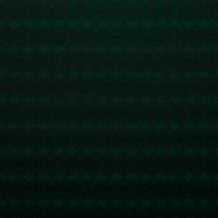
在即将来临的重要比赛前夕，米德尔顿展示了无与伦比的自信。他
不仅身体状态保持在巅峰，同时良好的精神状态也为他的表现增添
了无限可能。作为一名出色的篮球运动员，米德尔顿正在为赛季的
挑战做好万全准备。这不仅关乎他个人的荣誉，也涉及到球队的整
体成绩。
**身体状态是运动员的基石**
米德尔顿在本赛季前接连不断的训练与调养，让他的身体达到最佳
状态。他依靠严格的饮食管理和科学的训练计划来维持体能，并由
专业的医疗团队提供支持。这种严谨的准备工作确保他在赛场上的
每一个动作都充满力量与控制，这种身体上的优势也为他提供了心
理上的支持。
例如，米德尔顿最近一次针对膝盖旧伤的康复训练，使他不仅提高
了腿部肌肉的耐力，还增强了关节的灵活性。通过一系列的恢复性
训练，他清楚地感觉到自己的腿部力量恢复至最佳状态。在比赛
中，他能够轻松完成高难度的跳投与突破，这些技巧是他比赛中得
分的重要保障。
**精神状态决定运动员的高度**
除了身体上的准备，米德尔顿的精神状态同样值得称道。他通过冥
想、心理辅导和阅读等方式调节心态，始终保持积极和专注。**心
理健康不仅帮助他在比赛中发挥稳定，也使他在关键时刻能够作出