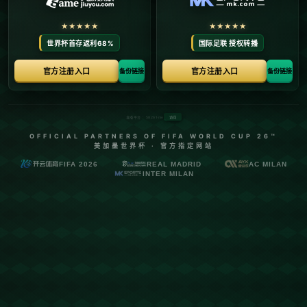
**米德尔顿信心满满 身体和精神状态双双在线准备迎战**