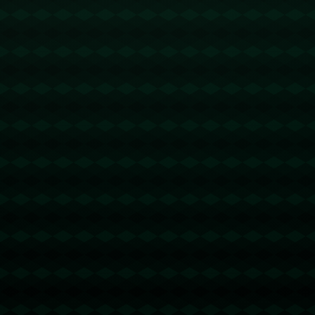
尽管哈登与亚历山大处于不同的职业阶段，但他们的经历却为球迷
和球员带来了重要启示。*个人数据固然重要，但团队胜利才是衡量
一名球员价值的试金石*。哈登的失利让人深刻体会到，冠军与团队
协作密不可分。而亚历山大的横扫壮举则证明了年轻球员如何凭借
不懈努力和冷静的心态改变比赛的走向。
在篮球这个竞争激烈的舞台上，不论是老将还是新秀，他们都在用