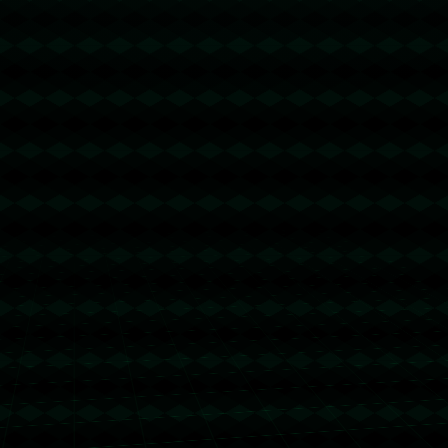
实际行动书写属于自己的传奇。那么谁能成为未来的主宰者？显
然，亚历山大的光芒正越来越耀眼。**而哈登是否能在接下来的比
赛中找回团队配合，一起冲击更高的荣耀？这无疑成了球迷们最为
期待的话题。**
### **总结关键词精妙布局**
文章聚焦《哈登》与《亚历山大》的鲜明对比，关键词如“哈登新里
程碑”、“亚历山大横扫快船”、“NBA球星表现”、“团队配合”等自然
融入，为球迷带来独特的阅读体验和深度分析。同时，用**加粗**
和*斜体*强调重点内容，以便搜索引擎优化和增强文章吸引力。
上一篇
下一篇
地址：安徽省芜湖市无为县泉塘镇