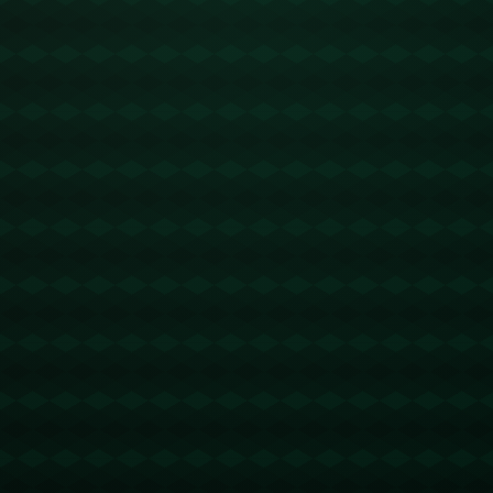
### **亚历山大：直面挑战，横扫快船的天才之光**
在本赛季的另一端，年轻的*谢伊·吉尔杰斯-亚历山大*正在用自己的
表现告诉世人，他是联盟未来的领军人物之一。在与快船的系列赛
中，亚历山大展现了全面的技术和冷静的比赛心态，直接带领团队
完成了令人瞠目结舌的*横扫快船壮举*。这不仅是他个人赛季的高
光时刻，也是他职业生涯的一大里程碑。
通过分析数据，我们可以发现亚历山大的出色之处。他在场均得分
上持续突破——不仅以高效的中距离跳投掌控比赛节奏，还在抢断
和篮板方面展现全能的风范。在系列赛第三场，他更是砍下**40分8
助攻**的数据，这样的表现让人直呼过瘾，也让快船无力招架。
事实上，亚历山大的对手正是哈登的前队友——*保罗·乔治*和*科
怀·伦纳德*领衔的快船。可以说，这样的胜利无疑会成为亚历山大
职业生涯道路上的重要标志，意味着他已经从潜力股成长为真正的
明星级球员。他的成功故事也让众多年轻球员看到了坚持和努力的
价值，使他成为联盟未来的希望。
### **两位球星的对比与启示**