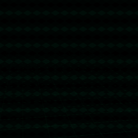
上一篇
下一篇