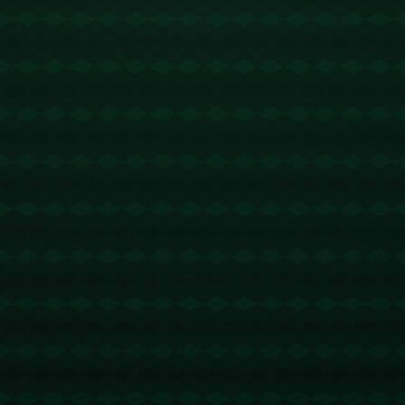
**拉齐奥**虽然在上半场末段依靠灵活动作获得了一个进球，但全
场比赛的主动权始终掌握在尤文图斯的手中。下半场，拉齐奥试图
奋起直追，通过快速突破和周密的战术调整，希望能够逆转局势。
然而，尤文图斯的防线异常稳固，尽管面对对方的多次攻势，防守
队员们保持了高度的专注，成功化解了险情。
不仅仅是攻击线上的出色表现，尤文图斯在防守端同样可圈可点。
门将什琴斯尼的几次关键扑救，成为了球队守住胜果的关键。整场
比赛过程中，尤文图斯通过精确的战术执行和球员间的默契配合，