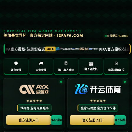
NEWS
新闻中心
分类
意甲第26輪尤文圖斯3-1拉齊奧 莫拉塔2射1傳拉
比奧破門.
2026-08-07