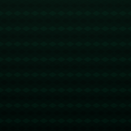
向球迷展示了一个强大的整体形象。
为了更深入地理解尤文图斯在本场比赛中的成功，让我们回顾一下
双方的交锋历史。在过去的几个赛季中，尤文图斯和拉齐奥的每次
对决都充满了火药味，这不仅仅是一场比赛，更是一场意志和策略
的较量。而本次尤文图斯能够3-1击败拉齐奥，一方面是得益于莫拉
塔的**出色发挥**，另一方面也显示出教练组在战术安排上的智
慧。