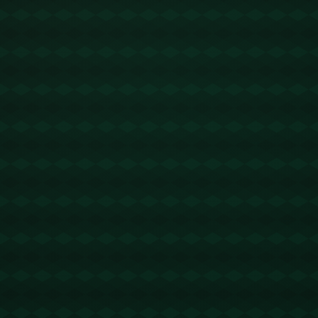
---
#### **加盟湖人：与詹姆斯搭档迎接新挑战**
对于像湖人这样一支满载历史荣誉和争冠期望的球队，X的加盟背后
关注的不只是个人实力，更是球队整体的平衡与战斗力提升。詹姆
斯作为当代篮球史上最伟大的球员之一，他的队友往往需要展现多
重角色：既要在防守和跑位上做脏活累活，也必须在关键时刻命中
投篮。