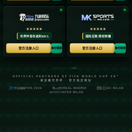
### 无球可打，加盟湖人，涅槃重生，成为詹姆斯东契奇得力帮手
**在职业篮坛，"涅槃重生"常是一个令人动容的故事**。有些球员
曾一度徘徊在边缘，面临无球可打的窘境，却通过不屈的意志和新
的契机迎来了人生拐点。而这正是许多球员梦寐以求的职业剧本：
从失意到崛起，从被质疑到成为关键拼图。本篇将围绕一位“濒临绝
境”的球员转投湖人，最终成长为詹姆斯与东契奇身边得力帮手的励
志故事展开。
---
#### **无球可打：从被遗忘的天才到职业低谷**
职业篮球对每名球员来说都是一场充满竞争的博弈。即使曾经在某
些时刻天赋惊人、天花板极高，但因为伤病、体系不合、或性格问
题，都会跌入低谷。NBA的残酷性在于，名气和能力如果一时无法
兑现，就可能瞬间被新人取代。
某位球员（以下用X代称）便是这种境况的缩影。这名球员一开始被
认为有冲击全明星的潜质，然而几年过后，受到持续伤病侵袭以及
换队后战术风格不符，他的上场时间逐渐压缩，表现谷底徘徊，甚
至一度被球队放弃，陷入“无球可打”的困窘。
也许在外界看来，X的故事已经结束。但他并没有放弃。通过调整体
能状态、牺牲球风适应球队需求，X终于在湖人队找到了一丝机会。
而他即将面临的是更大的挑战：成为超级巨星詹姆斯左右手的一