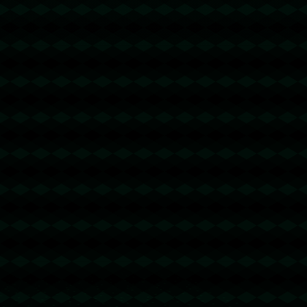
此，老板和球迷们也开始真正认可他为争冠拼图的重要性。
---
#### **总结关键词要义**