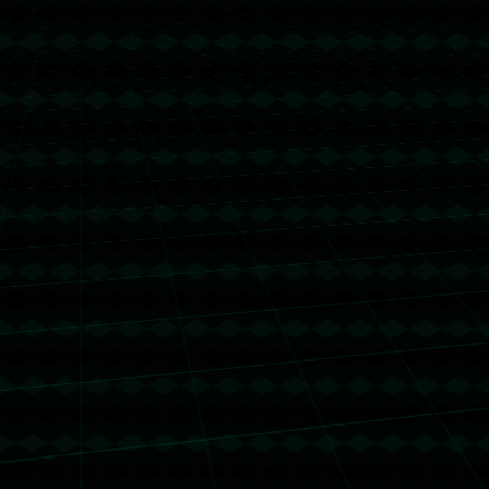
无论你是普通球迷还是深度分析者，这篇文章通过讲述X的故事，展
现了一位球员通过努力从低谷到巅峰的转变。从“无球可打”，到加
盟湖人，再到最终成为詹姆斯与东契奇的得力助手，他的故事绝非
偶然，而是**在重压下体现职业和毅力的真实写照**。
上一篇
下一篇
地址：安徽省芜湖市无为县泉塘镇
电话：0512-9120073 传真：0512-9120073 邮箱：
admin@365huayu.com