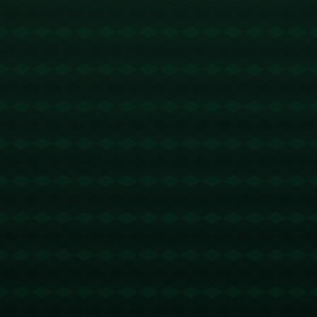
更有意思的是，在这个时间段加盟的X，实际上处于不同以往的位
置。湖人已经有詹姆斯这位核心，阵中还面临着东契奇的加盟意向
（假设性情节），这意味着一个年轻崛起的巨星和一位经验老道的
传奇联手，需要其他球员迅速调整状态，为两大核心输送火力。而
作为一位经历过低谷的球员，X深知如何以谦逊的态度和团队协作力