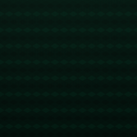
从武汉三镇的角度来看，此次租借也并非毫无深意。武汉三镇作为
中超新贵，阵容深度近年来逐渐增强，尤其是在后卫线上竞争极为
激烈。肖开提江虽然实力不俗，但在激烈的队内竞争中仍需进一步
证明自己。而租借到南京城市不仅能够让他获得足够的上场时间，
还将为他积累更多的经验。武汉三镇也期待肖开提江能在经历这一
阶段后，回归球队并担任更重要的角色。
南京城市则从这笔租借交易中受益匪浅。对于阵容厚度并不算雄厚