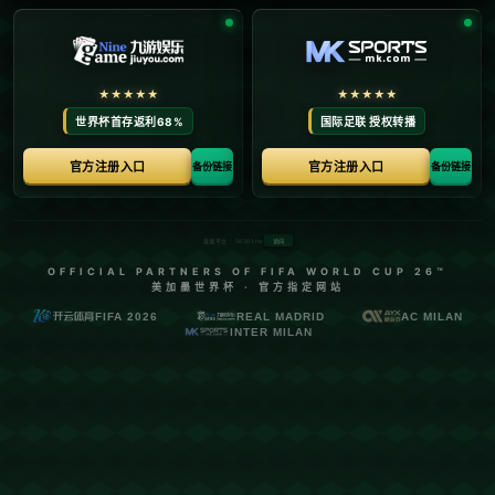
**官方：武汉三镇后卫肖开提江租借加盟南京城市，升级球队阵容
**
近日，在中国足球转会市场再度掀起波澜——**武汉三镇足球俱乐
部宣布后卫肖开提江正式租借加盟中甲球队南京城市**。这一消息
迅速引发了球迷们的广泛关注，也让南京城市成为焦点。肖开提江
的租借，绝不仅仅是一次简单的球员流转，更是南京城市在新赛季
备战中迈出的重要一步。