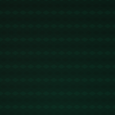
### **肖开提江：后防线的坚实屏障**