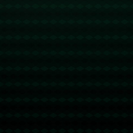
与此同时，Elk灵活的走位与技能使用，再加上队友的支持，使得他
在危机时刻展现出了超强的**生存能力**。**“33亮89回复”** 这样
高效的战场恢复，甚至逆风反击的能力，使得观众与对手惊叹不
已，Elk借助装备回复效果或者辅助技能的支持，迅速回复了状态。
而这正是团队协作在游戏中不可或缺的重要因素。
接下来，不妨通过几个**案例分析**来深入解析这种情况。在其他
比赛中，也曾出现过类似“单人穿越火线”的操作，但最终成绩皆因
团队合作的成功与否而异。某场比赛中，选手选择不顾一切地切入
对手后排，尽管其切入点与技能使用同样无可挑剔，但没有团队的
有效续航支持，任其操作往往功亏一篑。
对于玩家，尤其是致力于提高游戏水平的爱好者，需从中领悟到英
雄属性及装备搭配的重要性，同时也要通过实战磨炼提高操作意
识，培养与团队的默契。**综合技能施放的精确度与高度协作的灵
活性，是主宰比赛胜负的双核驱动力。**
总之，369纳尔的精彩绕后进攻，Elk的出色防御与恢复是这场比赛