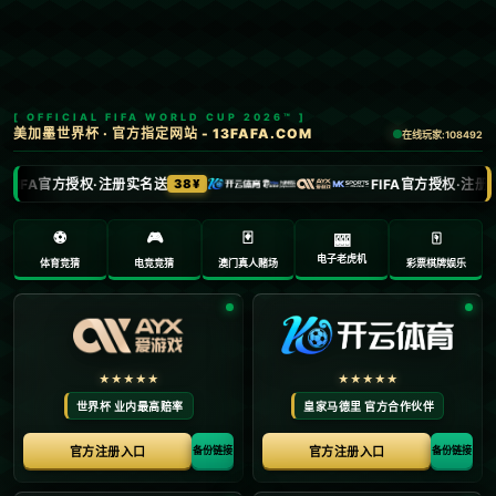
NEWS
新闻中心
分类
亚冠-弗兰克2射1传埃弗拉双响 浙江4-3万隆遗
憾.
2026-08-08