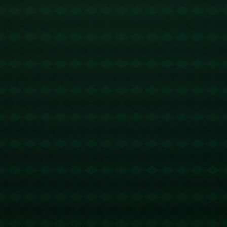
### 比赛过程：浙江与万隆的攻防大战
比赛开场仅10分钟，弗兰克便率先敲开万隆队大门，用一记冷静推
射为浙江队取得领先。然而，万隆队并未被打乱节奏。他们在比赛
第20分钟利用一次定位球机会将比分扳平，显示了顽强意志和精巧
的战术执行能力。
随后，浙江队展开了更为凶猛的攻势。弗兰克灵巧突破数人防守后
送出精准助攻，埃弗拉抓住机会完成破门，再次为球队取得领先。
但万隆队依旧不甘示弱，他们凭借快速反击与精准射门，再次追平
比分。
比赛进入下半场后，可谓进入了**攻防战升级模式**。弗兰克接队
友传球后灵活转身完成了一脚石破天惊的远射，皮球应声入网，将
比分改写为3-2。这粒进球不仅是个人能力的体现，也显示了他对于
比赛的阅读能力。
关键时刻，浙江队再次抓住机会，由埃弗拉在第75分钟完成了个人
本场第二球，扩大比分为4-2。虽然万隆队在比赛尾声阶段再次扳回