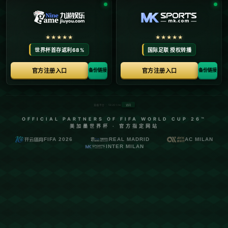
**亚冠鏖战：弗兰克两射一传，埃弗拉梅开二度，浙江4-3险胜万隆
遗憾止步**
在2023亚冠小组赛的一场焦点大战中，浙江队以**4-3**险胜印尼劲
旅万隆队。这场比赛跌宕起伏，场面激烈，堪称本赛季亚冠最为精
彩的对决之一。然而，尽管赢下比赛，浙江队却因净胜球劣势遗憾
未能晋级，为本赛季的亚冠征程画上了一个“遗憾但壮丽”的句号。
### 弗兰克与埃弗拉：浙江核心双星爆发
本场比赛，两位外援**弗兰克**与埃弗拉的出色表现至关重要。弗
兰克延续了他在赛季中的良好状态，他不仅独中**两元**，还贡献
了一记精准的助攻，展现了大师级的控场能力。从盘带到传球，再
到终结，弗兰克几乎无所不能。他在比赛中一次次创造威胁，彻底
搅乱了万隆队的防线。
而**埃弗拉**的表现同样令人震撼，他用速度撕开对方防线，并精
准完成射门。他的**双响**无疑是浙江队能够赢下比赛的关键。特
别是他在比赛中的第二个进球，从接球到完成射门，几乎是一气呵
成，用实际行动证明了他在队内的核心价值。不难看出，弗兰克与
埃弗拉已经成为浙江队在亚冠赛场上最为仰仗的**双剑客**。