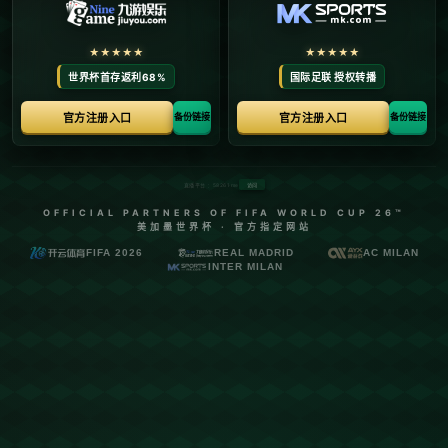
**俱乐部已和涉及欠薪的球员，就合理诉求部分达成解决协议：对
职业体育可持续发展的积极信号**
近年来，职业体育领域中，**因俱乐部欠薪而引发的劳资纠纷**屡
见不鲜。这些问题不仅给球员带来了生活与职业上的困扰，也让体
育行业的公众形象受到一定程度的影响。然而，某些俱乐部在处理
这类问题上的表现，却不乏理性与担当。据悉，某俱乐部近日已与
涉及欠薪的球员达成解决协议，针对彼此的合理诉求做出让步，这
一行动受到了广泛关注。那么，这一事件释放了哪些积极信号？其
背后又能给整个行业带来什么启示？
---
### **劳资关系中的核心挑战：欠薪问题层出不穷**