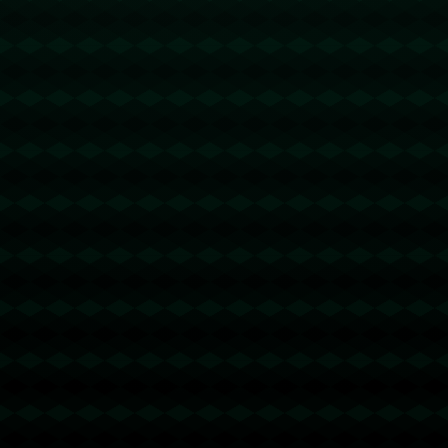
**灰熊的无力抵抗**
对灰熊来说，与雷霆的较量结果远不如预期。在这场比赛中，灰熊
表现得十分低迷，最终惨败给雷霆。灰熊的防守一度形同虚设，而
雷霆则利用灰熊的遗憾展开了一场势如破竹的进攻。分析比赛录
像，我们可以看到灰熊在防守端的配合出现了明显的漏洞，这需要
在今后的训练中加以解决。这样的结果无疑对灰熊的排名产生了负
面影响，他们必须迅速调整战术以防止排名的进一步滑落。
**国王的轻松胜利**
国王与开拓者的比赛可以说是国王在西部崛起的写照。国王不仅赢
得了比赛，而且是以一种轻松的姿态实现这一成果。这场比赛再次
展现了国王在组织进攻和快速反击上的优势，这也让他们在西部排
名中站稳脚跟。国王的成功案例值得其他球队借鉴，他们通过高效
的进攻配合和稳定的三分球命中率确立了比赛的主动权。这种团队
协作和策略创新使国王在西部竞争中占据了优势。
**西部排名动态**
随着这些比赛的结果尘埃落定，西部排名也随之发生了变化。湖人
和灰熊的失利让他们在积分榜上显得岌岌可危，而国王的胜利则进
一步巩固了他们在排名中的地位。虽然赛季仍在继续，但每一场比