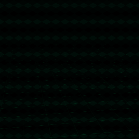
赛都可能对排名产生重大影响。球队的策略调整和球员的状态将决
定他们在西部的最终位置。
通过以上分析，我们能感受到每场比赛不仅是球员能力的较量，更
是球队整体策略和心理素质的考验。这些比赛结果将为接下来的赛
季增添更多的不确定性，西部排名也将更加扑朔迷离。各支球队必
须不断进步，灵活调整战术，以确保在这个激烈竞争的赛季中取得
理想成绩。
上一篇
下一篇
地址：安徽省芜湖市无为县泉塘镇
电话：0512-9120073 传真：0512-9120073 邮箱：
admin@365huayu.com