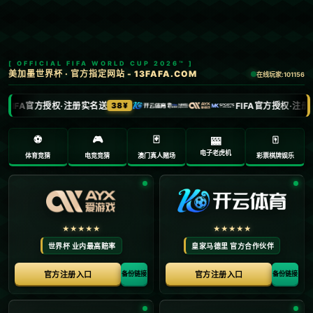
NEWS
新闻中心
分类
湖人遭逆天绝杀，灰熊惨败雷霆！国王轻取开
拓者！西部排名更新！.
2026-08-10