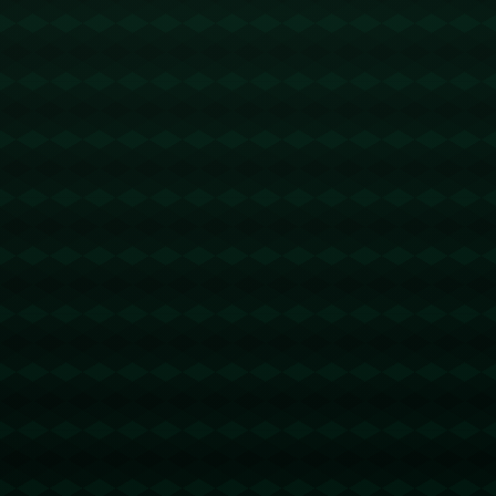
略，确保关键时刻的专注度，才能在接下来的比赛中扭转局势。