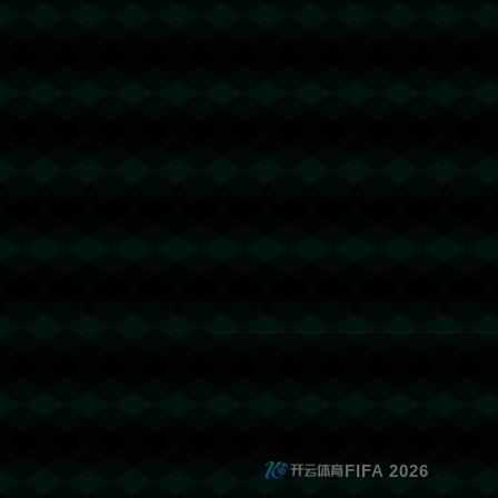
上一篇
：荷甲真不行？荷甲球队均无缘欧战8强，阿贾克斯.
地址：安徽省芜湖市无为县泉塘镇
电话：0512-9120073 传真：0512-9120073 邮箱：admin@365hu
Copyright 2024
HB火博体育官网平台
All Rights by
火博app官