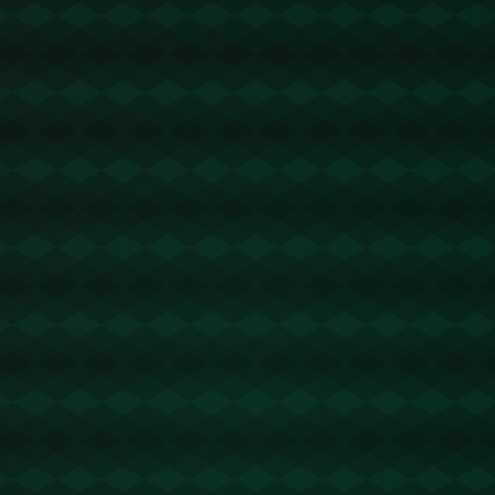
育教育特别是游泳训练方面，学校始终走在前列。学校制定了系统化的精英
生参与体育的热情。基础训练则是通过科学的教学方法和个性化的指导，
舞台。