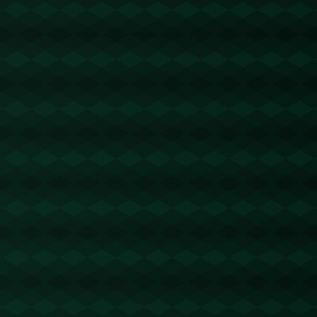
培养计划，从**“兴趣培养-基础训练-强化竞技”**三大阶
保证每位学生都能掌握扎实的游泳技巧。最后，强化竞技阶段