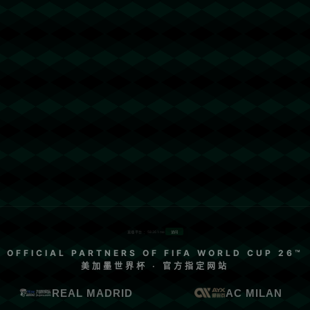
ayu.com
网