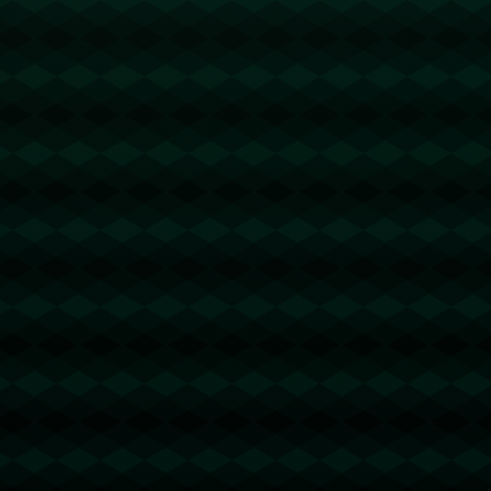
训练器材，这些都为健儿们的成长提供了有力的保障。
可以看到，京学贵阳附属实验学校不仅在学术上有所建树，其体育教育的
未来，这些荣誉不仅属于学校，更将成为每位游泳健儿引以为豪的资本，
体育教育理论的最佳佐证，也为其它学校提供了借鉴的榜样。未来，或许