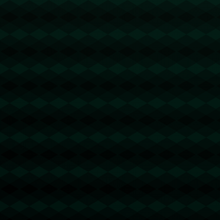
此外，学校重视基础设施建设，拥有专业的游泳馆和完善的
### 结语
通过5名游泳健儿获得国家二级运动员称号的成功案例，我们
队和合适的硬件设施，赋予了学生超越自我的能力和信心。
这次京学贵阳附属实验学校的5名游泳健儿的成功，是对学校