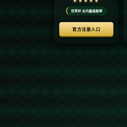
同为京
**同为京学贵阳附属实验学校5名游泳健儿荣获国家二级运动员
近年来，随着体育教育的普及，越来越多的学校开始重视学生
近日荣获国家二级运动员称号**。这不仅是对他们个人努力
### 精英培养计划：京学贵阳附属实验学校的成功路径