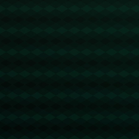
**小明（化名）就是这批获得国家二级运动员称号的游泳健
了游泳社团，从兴趣活动中逐步走上了专业的道路。
举一个赛场上的真实案例，小明在2019年的一次省级比赛中
游泳锦标赛中首次夺得金牌，成为学校的骄傲。
### 卓越的教练团队与设施
京学贵阳附属实验学校的成功离不开其卓越的教练团队。**