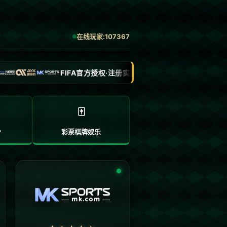
讯
联系我们