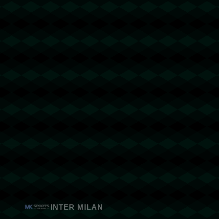
分享到：
下一篇
：未来可期！11岁女孩连晃2人命中投篮.