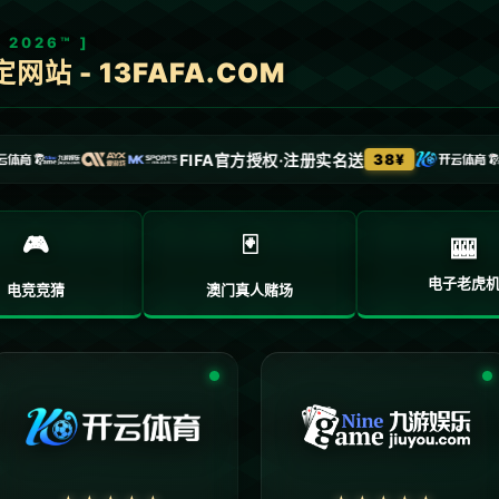
首页
关于我们
产品中心
新闻资
NEWS
新闻中心