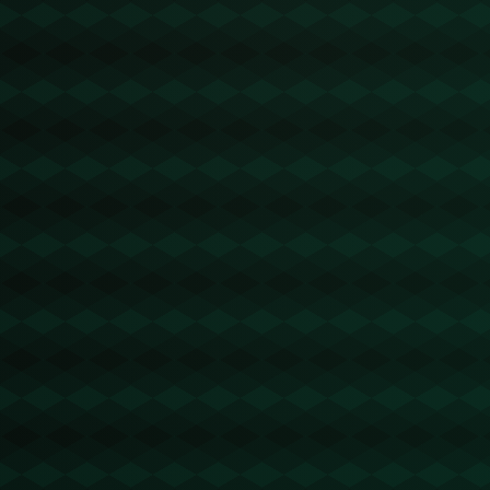
在这次的**大师赛决赛**中，可以说是充满了戏剧性和意外
反应能力和精准的防守与进攻成功压制了对手的一次次攻势
**门希克**的这次胜利，引起了球迷和评论员的广泛关注
逆势翻盘的精彩表现。这场比赛也被认为是他网球职业生涯
与此同时，另一场倍受关注的比赛则是**德约科维奇**在
平对手的竞争下，德约科维奇以其稳定的技术、强大的竞赛
又一个辉煌的里程碑。