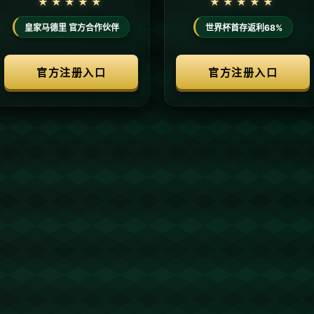
 1！大师赛决赛2强诞生，门希克爆冷，德约科维奇生涯1
2026-08-08
师赛的决赛中，**门希克**通过精湛的表现以2-1爆冷击败强劲对手，同时
新的传奇时刻。