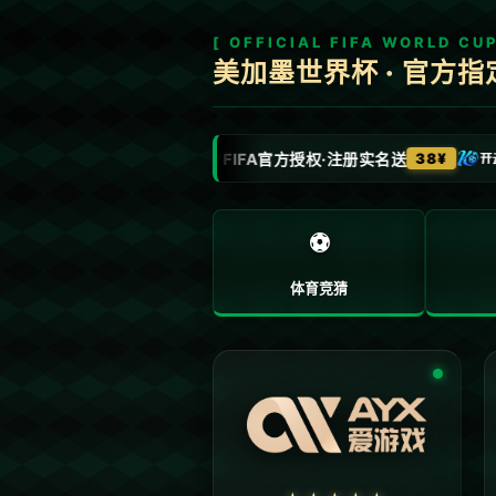
公司新闻
行业动态