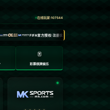
讯
联系我们