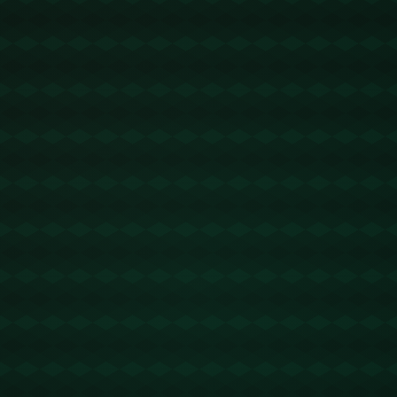
另一方面，波特兰开拓者的四连败引起了外界对他们状态的担忧。
作为一个曾经在西部赛区具有竞争力的球队，**开拓者近年来却频
频陷入困境**。在这场比赛中，他们在攻防两端都出现了较大的问
题。*特别是在防守端，开拓者无法有效限制尼克斯的得分手，频频
出现防守漏人的情况。*进攻端，开拓者缺乏有效的组织和推进，这
使得他们在比赛关键时刻无法缩小比分差距。
根据比赛统计数据分析，尼克斯的投篮命中率达到了47.5%，而开拓
者的命中率仅为38.7%。这清晰地反映了两队在场上执行力和策略实
施的差距。此外，尼克斯在篮板球的争夺上也明显占据上风，这进