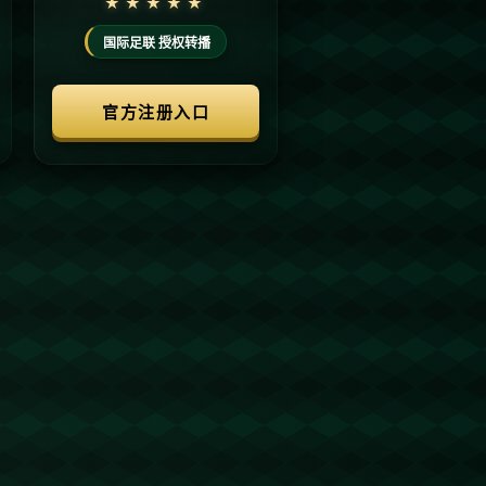
当前所在位置：
主页
>
新闻中心
.
表现斩获亚军。这一成就不仅展示了盛海鹏个人的竞技实力，也为
发展。
技巧，还需要在滑行中保持流畅和稳健。**盛海鹏**凭借他
吸引了更多年轻一代投身到这项运动中。