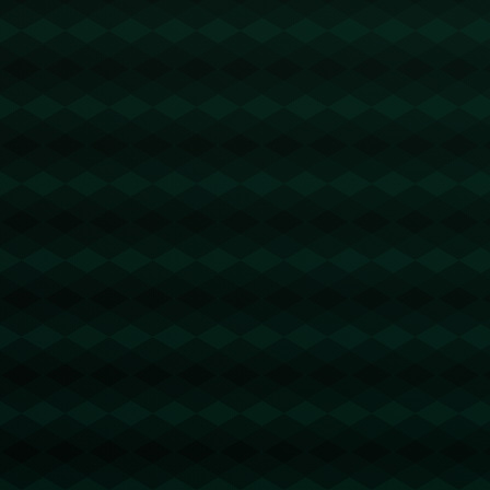
这种成功并非偶然，而是长期积累和精心准备的结果。在比赛
备确保了他在比赛中的优异表现，也显示了他冷静的心理素
**引领中国滑雪运动新潮流**
盛海鹏的成功不仅在于他的个人成就，更重要的是他对中国
动的潜在价值和影响力吸引了越来越多的赞助商和新生代选