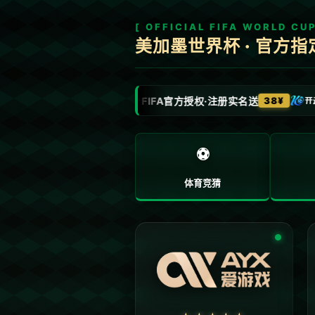
公司新闻
行业动态