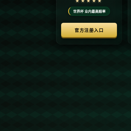
**亚冬会自由式滑雪奇迹：盛海鹏勇夺男子U型场地技巧亚军*
在今年的亚洲冬季运动会（亚冬会）上，中国选手**盛海鹏*
中国在该项目的国际竞争中奠定了坚实的基础。本文将深入
自从自由式滑雪成为冬季运动的一个热门项以来，*U型场地
的专业技巧和比赛中的超常发挥，赢得裁判们的一致认可。